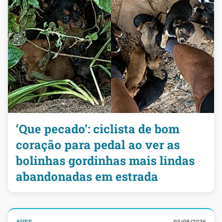
‘Que pecado’: ciclista de bom
coração para pedal ao ver as
bolinhas gordinhas mais lindas
abandonadas em estrada
AVES
03/08/2026