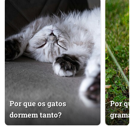
Por que os gatos
Por qu
dormem tanto?
grama