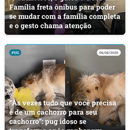
Família freta ônibus para poder
se mudar com a família completa
e o gesto chama atenção
PUG
06/08/2026
“Às vezes tudo que você precisa
é de um cachorro para seu
cachorro”: pug idoso se