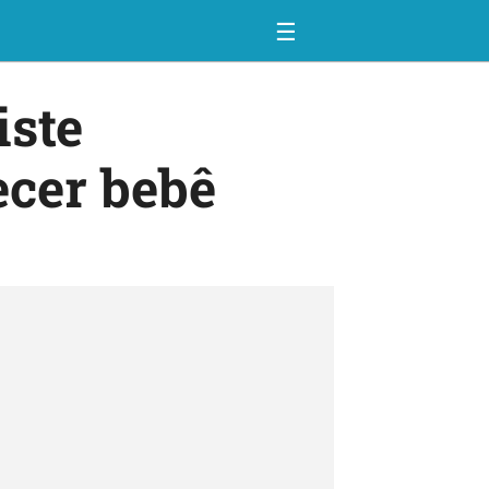
☰
iste
ecer bebê