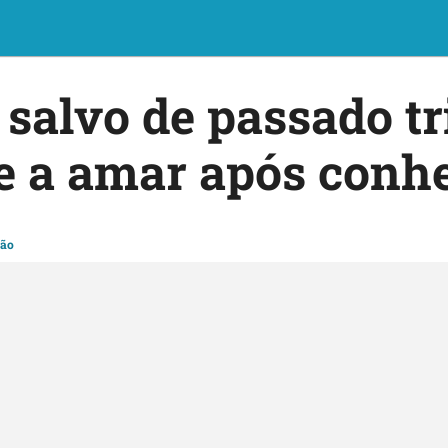
salvo de passado tr
e a amar após conh
ção