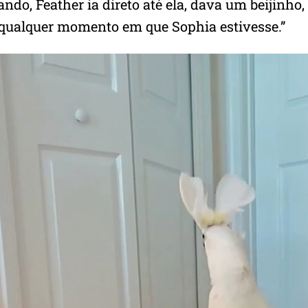
ndo, Feather ia direto até ela, dava um beijinho,
 qualquer momento em que Sophia estivesse.”