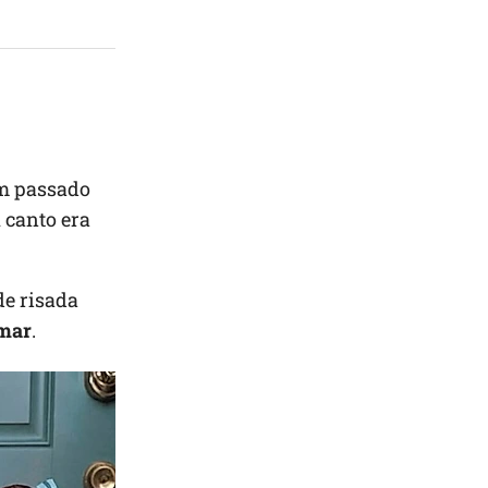
m passado
 canto era
de risada
amar
.