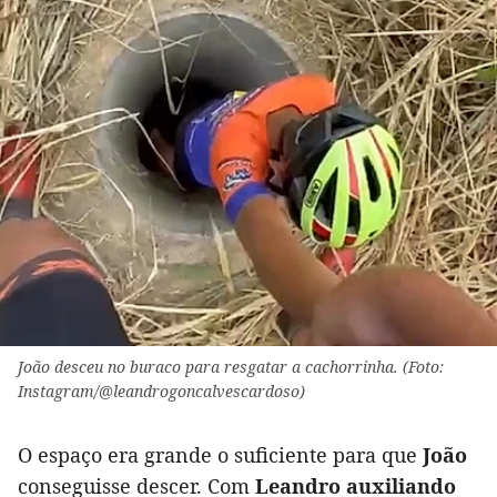
João desceu no buraco para resgatar a cachorrinha. (Foto:
Instagram/@leandrogoncalvescardoso)
O espaço era grande o suficiente para que
João
conseguisse descer. Com
Leandro auxiliando