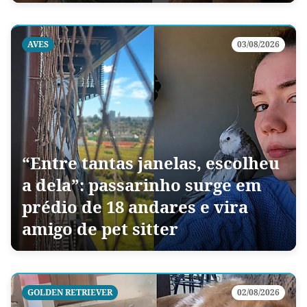
AVES
03/08/2026
“Entre tantas janelas, escolheu
a dela”: passarinho surge em
prédio de 18 andares e vira
amigo de pet sitter
GOLDEN RETRIEVER
02/08/2026