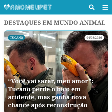
DESTAQUES EM MUNDO ANIMAL
TUCANO
04/08/2026
“Você vai sarar, meu amor”:
Tucano perde o bico em
acidente, mas ganha nova
chance após reconstrução