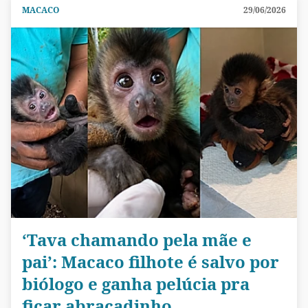
MACACO
29/06/2026
‘Tava chamando pela mãe e
pai’: Macaco filhote é salvo por
biólogo e ganha pelúcia pra
ficar abraçadinho