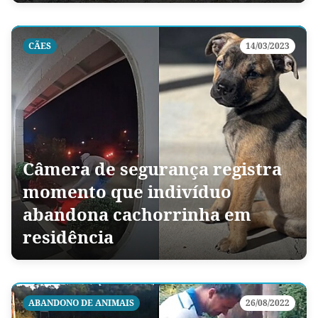
CÃES
14/03/2023
Câmera de segurança registra
momento que indivíduo
abandona cachorrinha em
residência
ABANDONO DE ANIMAIS
26/08/2022