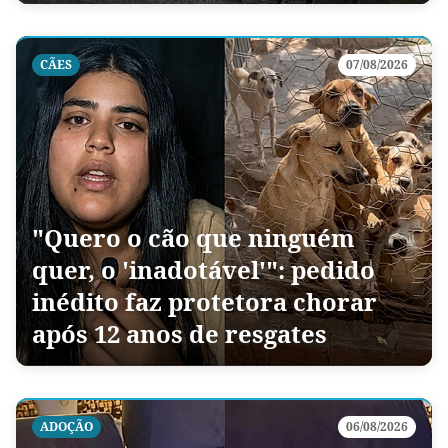
CÃES
07/08/2026
"Quero o cão que ninguém
quer, o 'inadotável'": pedido
inédito faz protetora chorar
após 12 anos de resgates
ADOÇÃO
06/08/2026