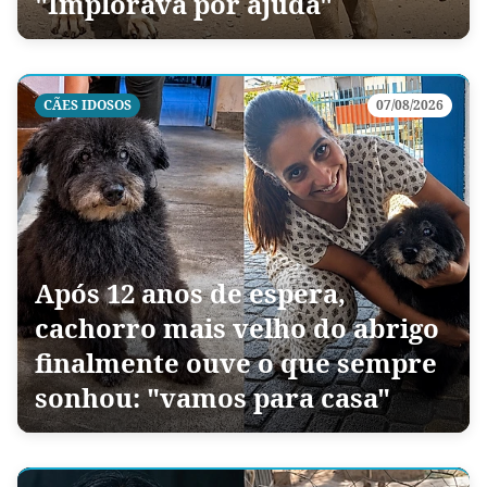
"Implorava por ajuda"
CÃES IDOSOS
07/08/2026
Após 12 anos de espera,
cachorro mais velho do abrigo
finalmente ouve o que sempre
sonhou: "vamos para casa"