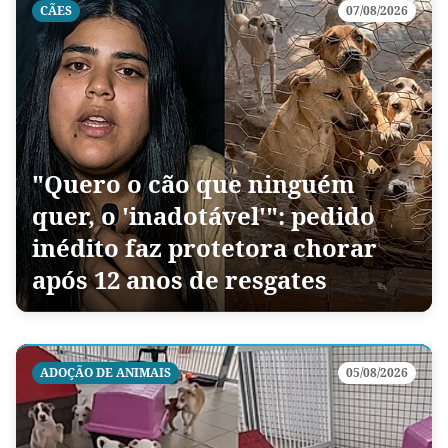
CÃES
07/08/2026
"Quero o cão que ninguém
quer, o 'inadotável'": pedido
inédito faz protetora chorar
após 12 anos de resgates
ADOÇÃO DE ANIMAIS
05/08/2026