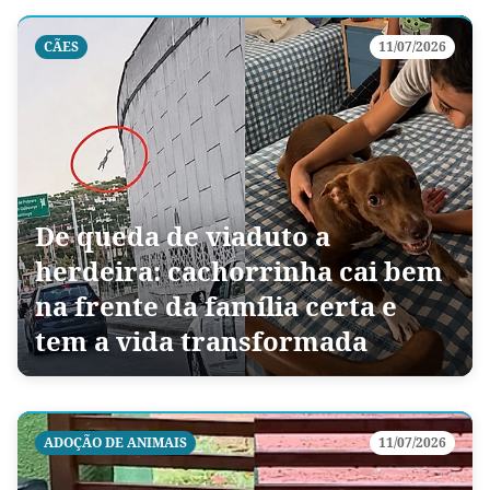
CÃES
11/07/2026
De queda de viaduto a
herdeira: cachorrinha cai bem
na frente da família certa e
tem a vida transformada
ADOÇÃO DE ANIMAIS
11/07/2026