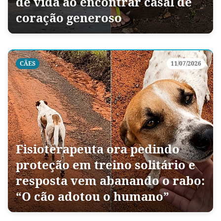
de vida ao encontrar casal de
coração generoso
CÃES
11/07/2026
Fisioterapeuta ora pedindo
proteção em treino solitário e
resposta vem abanando o rabo:
“O cão adotou o humano”