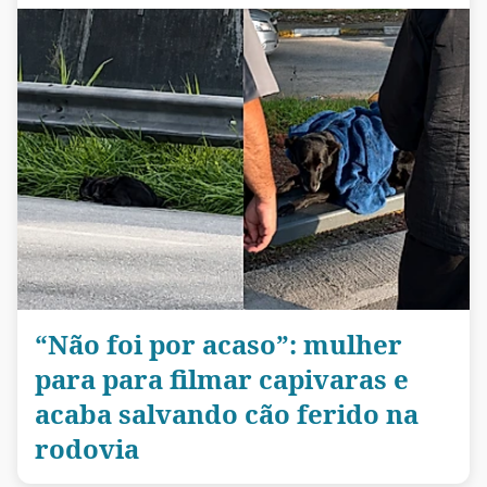
“Não foi por acaso”: mulher
para para filmar capivaras e
acaba salvando cão ferido na
rodovia