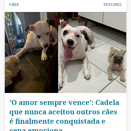
CÃES
29/11/2025
'O amor sempre vence': Cadela
que nunca aceitou outros cães
é finalmente conquistada e
cena emociona