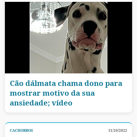
Cão dálmata chama dono para
mostrar motivo da sua
ansiedade; vídeo
CACHORROS
31/10/2022