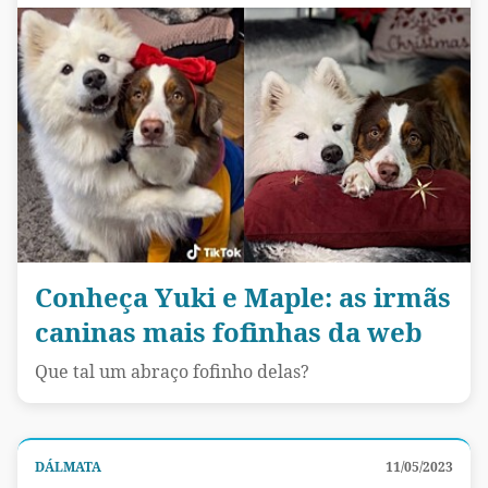
Conheça Yuki e Maple: as irmãs
caninas mais fofinhas da web
Que tal um abraço fofinho delas?
DÁLMATA
11/05/2023