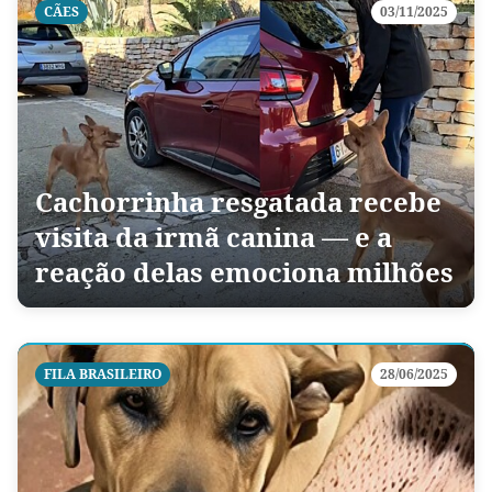
CÃES
03/11/2025
Cachorrinha resgatada recebe
visita da irmã canina — e a
reação delas emociona milhões
FILA BRASILEIRO
28/06/2025