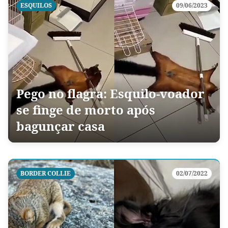
ESQUILOS
09/06/2023
Pego no flagra: Esquilo-voador
se finge de morto após
bagunçar casa
BORDER COLLIE
02/07/2022