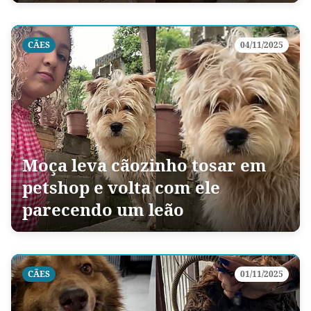
CÃES
04/11/2025
Moça leva cãozinho tosar em
petshop e volta com ele
parecendo um leão
CÃES
01/11/2025