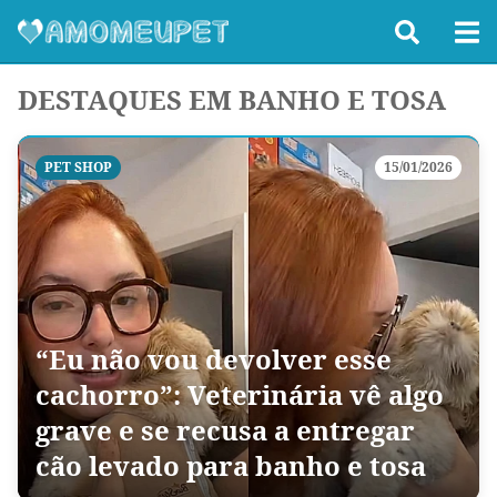
DESTAQUES EM BANHO E TOSA
PET SHOP
15/01/2026
“Eu não vou devolver esse
cachorro”: Veterinária vê algo
grave e se recusa a entregar
cão levado para banho e tosa