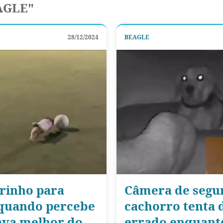
AGLE"
28/12/2024
BEAGLE
rinho para
Câmera de segu
 quando percebe
cachorro tenta d
ava melhor do
errado enquanto