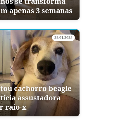
anos se transforma
em apenas 3 semanas
29/01/2025
tou cachorro beagle
tícia assustadora
r raio-x