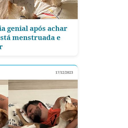
 genial após achar
está menstruada e
r
17/12/2023