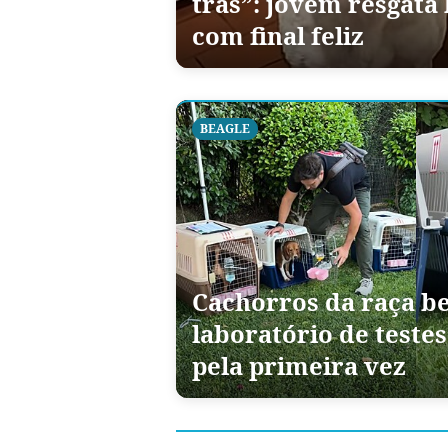
trás”: jovem resgata
com final feliz
BEAGLE
Cachorros da raça be
laboratório de teste
pela primeira vez