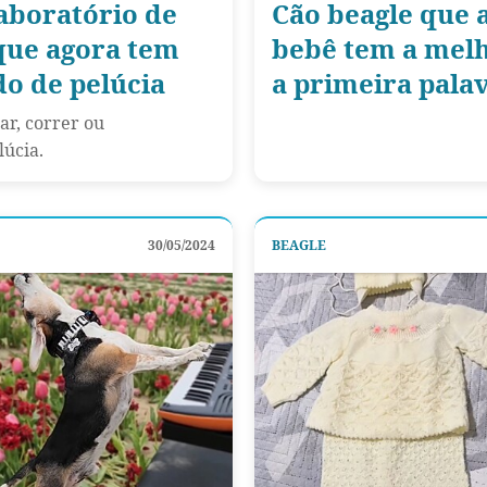
laboratório de
Cão beagle que 
que agora tem
bebê tem a melh
o de pelúcia
a primeira pala
ar, correr ou
úcia.
30/05/2024
BEAGLE