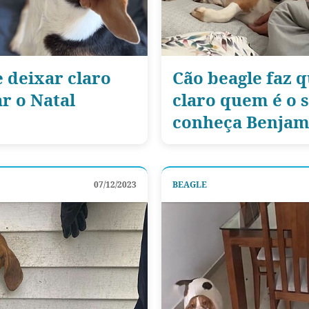
e deixar claro
Cão beagle faz 
r o Natal
claro quem é o 
conheça Benjam
07/12/2023
BEAGLE