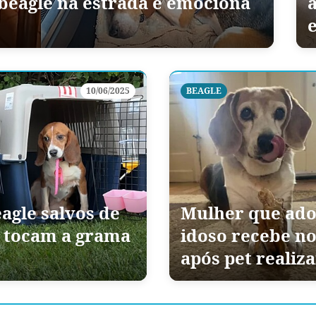
 beagle na estrada e emociona
10/06/2025
BEAGLE
agle salvos de
Mulher que ado
s tocam a grama
idoso recebe no
após pet realiza