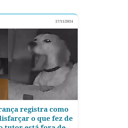
27/11/2024
rança registra como
isfarçar o que fez de
 tutor está fora de