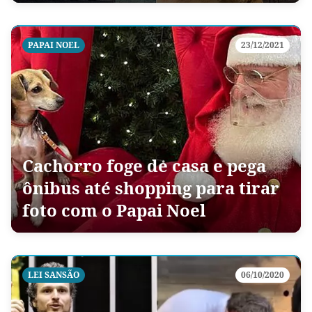
PAPAI NOEL
23/12/2021
Cachorro foge de casa e pega
ônibus até shopping para tirar
foto com o Papai Noel
LEI SANSÃO
06/10/2020