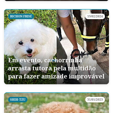
BICHON FRISÉ
19/02/2024
Em evento, cachorrinha
arrasta tutora pela multidão
para fazer amizade improvável
SHIH-TZU
31/05/2023