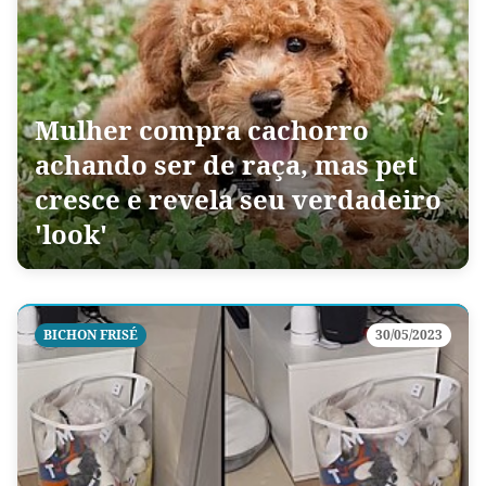
Mulher compra cachorro
achando ser de raça, mas pet
cresce e revela seu verdadeiro
'look'
BICHON FRISÉ
30/05/2023