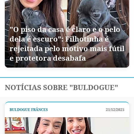
"O piso da casa é claro e o pelo
dela é escuro": Filhotinha é
rejeitada pelo motivo mais fútil
e protetora desabafa
NOTÍCIAS SOBRE "BULDOGUE"
BULDOGUE FRÂNCES
21/12/2025