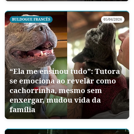
BULDOGUE FRANCÊS
05/04/2026
“Ela me ensinou tudo”: Tutora
se emociona ao revelar como
cachorrinha, mesmo sem
enxergar, mudou vida da
família