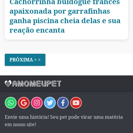
Cachorrinha buldogue francês
apaixonada por garrafinhas
ganha piscina cheia delas e sua
reação encanta
PRÓXIMA > >
Envie uma história! Seu pet pode virar uma matéria
em nosso site!