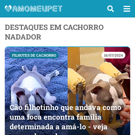
DESTAQUES EM CACHORRO
NADADOR
FILHOTES DE CACHORRO
16/07/2024
Cão filhotinho que andava como
uma foca encontra família
determinada a amá-lo - veja