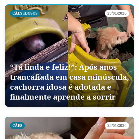
CÃES IDOSOS
29/01/2026
“Tá linda e feliz!”: Após anos
trancafiada em casa minúscula,
cachorra idosa é adotada e
finalmente aprende a sorrir
CÃES
25/01/2026