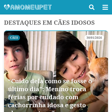
DESTAQUES EM CÃES IDOSOS
CÃES
30/01/2026
“Cuido dela como se fosse o
último dia”: Menino troca
férias por cuidado com
cachorrinha idosa e gesto