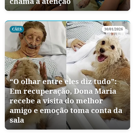
chama a atenção
CÃES
30/01/2026
“O olhar entre eles diz tudo”:
Em recuperação, Dona Maria
recebe a visita do melhor
amigo e emoção toma conta da
sala