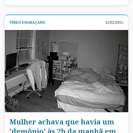
VÍDEO ENGRAÇADO
12/02/2025
Mulher achava que havia um
'demônio' às 2h da manhã em