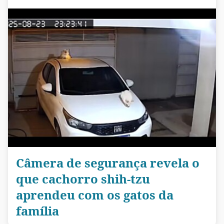
Câmera de segurança revela o
que cachorro shih-tzu
aprendeu com os gatos da
família