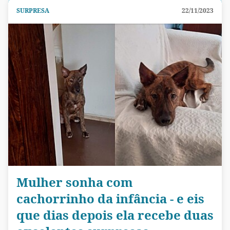
SURPRESA
22/11/2023
Mulher sonha com
cachorrinho da infância - e eis
que dias depois ela recebe duas