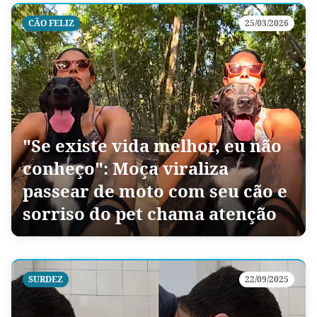
CÃO FELIZ
25/03/2026
"Se existe vida melhor, eu não
conheço": Moça viraliza
passear de moto com seu cão e
sorriso do pet chama atenção
SURDEZ
22/09/2025