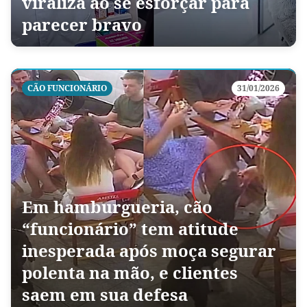
viraliza ao se esforçar para
parecer bravo
CÃO FUNCIONÁRIO
31/01/2026
Em hamburgueria, cão
“funcionário” tem atitude
inesperada após moça segurar
polenta na mão, e clientes
saem em sua defesa