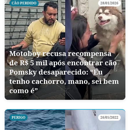
CÃO PERDIDO
28/01/2026
Motoboy recusa recompensa
de R$ 5 mil após encontrar cão
Pomsky desaparecido: “Eu
tenho cachorro, mano, sei bem
como é”
PERIGO
26/05/2022