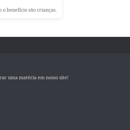
 o benefício são crianças.
irar uma matéria em nosso site!