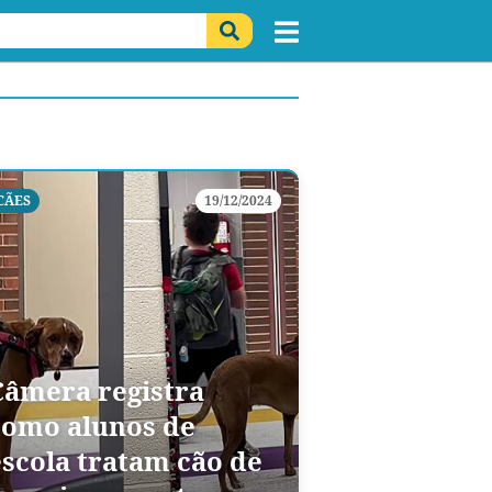
CÃES
19/12/2024
Câmera registra
como alunos de
escola tratam cão de