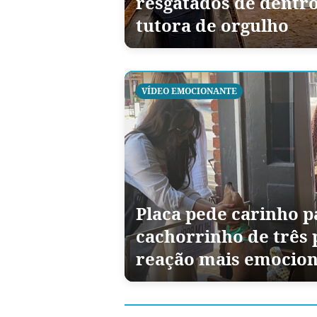
resgatados de dentro
tutora de orgulho
VÍDEO EMOCIONANTE
Placa pede carinho p
cachorrinho de três p
reação mais emocion