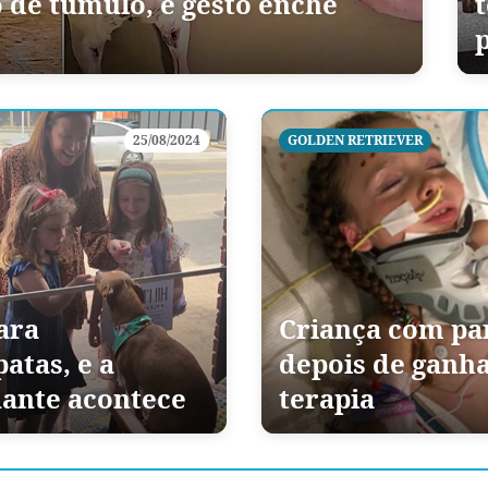
 de túmulo, e gesto enche
25/08/2024
GOLDEN RETRIEVER
ara
Criança com para
atas, e a
depois de ganh
ante acontece
terapia