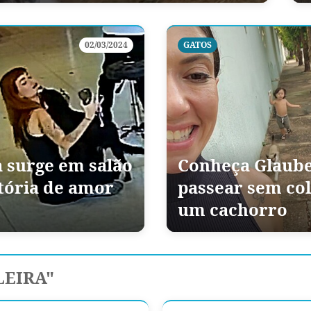
02/03/2024
GATOS
 surge em salão
Conheça Glaube
stória de amor
passear sem col
um cachorro
LEIRA"