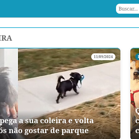
IRA
11/09/2024
ega a sua coleira e volta
c
ós não gostar de parque