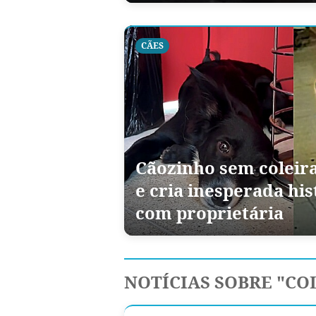
CÃES
Cãozinho sem coleira
e cria inesperada hi
com proprietária
NOTÍCIAS SOBRE "CO