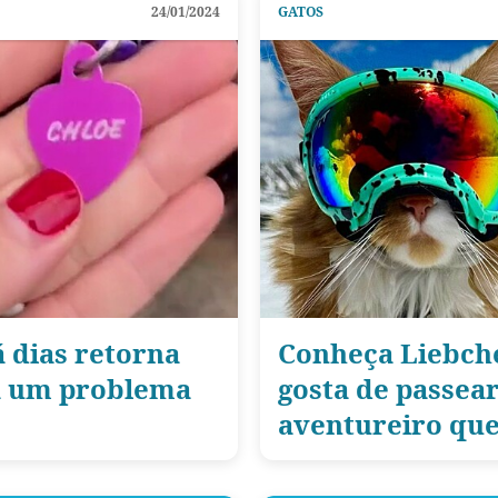
24/01/2024
GATOS
 dias retorna
Conheça Liebch
ia um problema
gosta de passear
aventureiro que