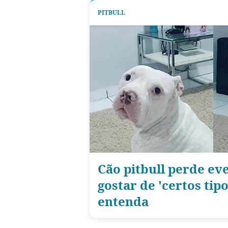
PITBULL
Cão pitbull perde ev
gostar de 'certos tip
entenda