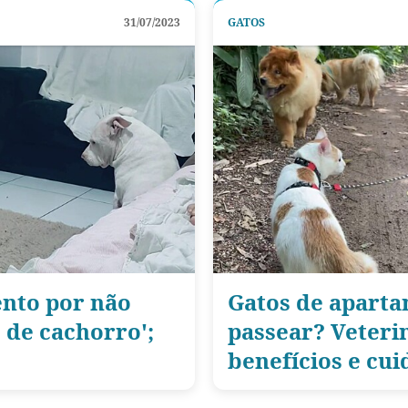
31/07/2023
GATOS
ento por não
Gatos de apart
o de cachorro';
passear? Veteri
benefícios e cu