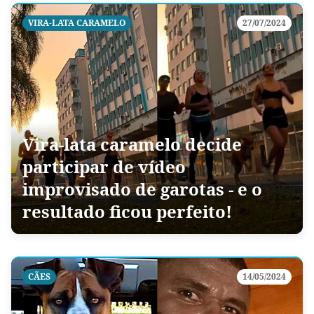
VIRA-LATA CARAMELO
27/07/2024
Vira-lata caramelo decide
participar de vídeo
improvisado de garotas - e o
resultado ficou perfeito!
CÃES
14/05/2024