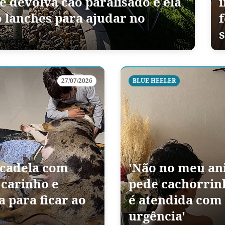
 devolva cão paralisado e ela
 lanches para ajudar no
s
27/07/2026
BLUE HEELER
 cadela com
'Não no meu an
 carinho e
pede cachorrin
 para ficar ao
é atendida com 
urgência'