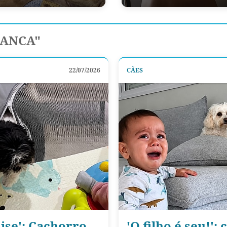
IANCA"
22/07/2026
CÃES
ise': Cachorro
'O filho é seu!':