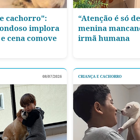
e cachorro":
“Atenção é só de
bondoso implora
menina mancand
a e cena comove
irmã humana
08/07/2026
CRIANÇA E CACHORRO