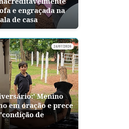
inacreditavelmente
fofa e engraçada na
ala de casa
24/07/2026
iversário:' Menino
ho em oração e prece
'condição de