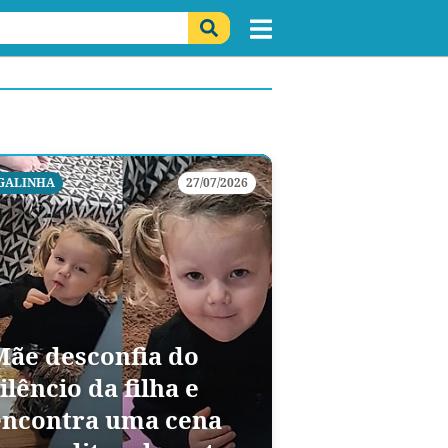
GALINHA
27/07/2026
Mãe desconfia do
ilêncio da filha e
encontra uma cena