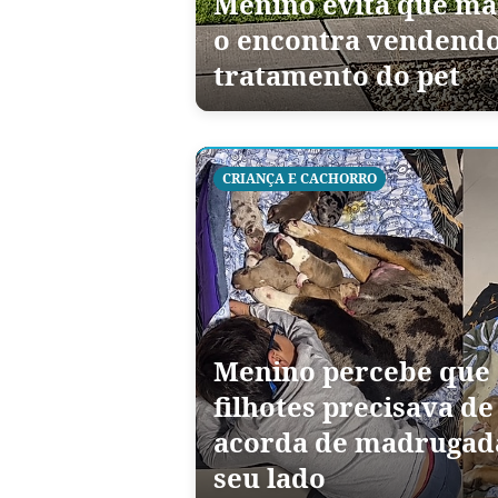
Menino evita que mãe
o encontra vendendo
tratamento do pet
CRIANÇA E CACHORRO
Menino percebe que
filhotes precisava de
acorda de madrugada
seu lado