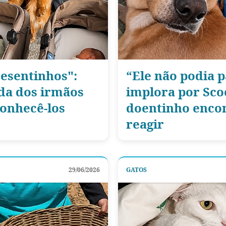
esentinhos":
“Ele não podia 
da dos irmãos
implora por Sco
conhecê-los
doentinho encon
reagir
29/06/2026
GATOS