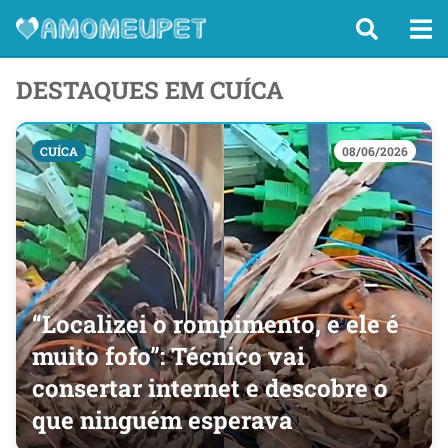
DESTAQUES EM CUÍCA
CUÍCA
08/06/2026
“Localizei o rompimento, e ele é
muito fofo”: Técnico vai
consertar internet e descobre o
que ninguém esperava