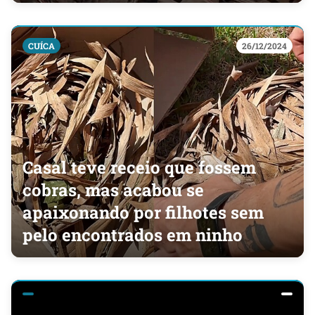
CUÍCA
26/12/2024
Casal teve receio que fossem
cobras, mas acabou se
apaixonando por filhotes sem
pelo encontrados em ninho