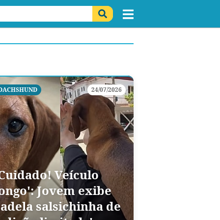
DACHSHUND
24/07/2026
'Cuidado! Veículo
longo': Jovem exibe
cadela salsichinha de