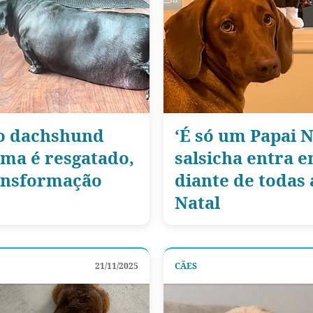
Cão dachshund
‘É só um Papai N
ma é resgatado,
salsicha entra e
ansformação
diante de todas
Natal
21/11/2025
CÃES