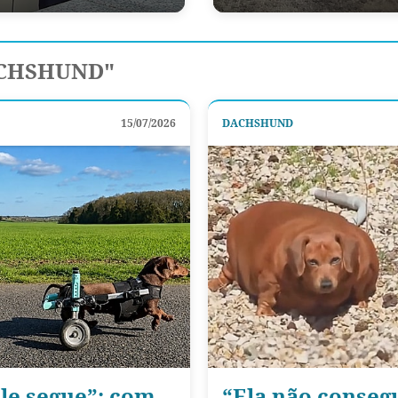
ACHSHUND"
15/07/2026
DACHSHUND
le segue”: com
“Ela não conseg