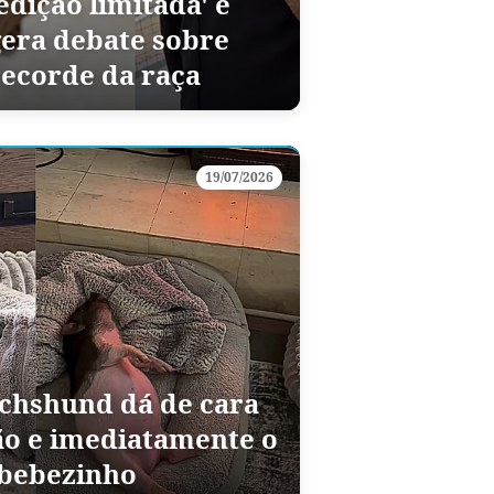
edição limitada' e
gera debate sobre
recorde da raça
19/07/2026
chshund dá de cara
ão e imediatamente o
 bebezinho