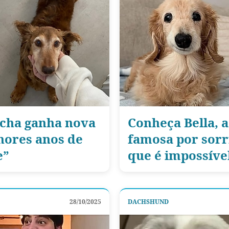
sicha ganha nova
Conheça Bella, a
lhores anos de
famosa por sorri
e”
que é impossível
28/10/2025
DACHSHUND