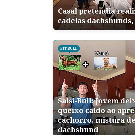
Casal pretendia real
cadelas dachshunds,
PIT BULL
Salsi-Bull: Jovem dei
queixo caído ao apre
cachorro, mistura de
dachshund