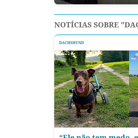
NOTÍCIAS SOBRE "D
DACHSHUND
“Ele não tem medo, e