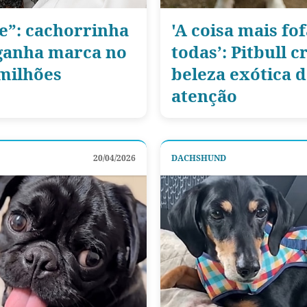
me”: cachorrinha
'A coisa mais fo
 ganha marca no
todas’: Pitbull 
 milhões
beleza exótica 
atenção
20/04/2026
DACHSHUND