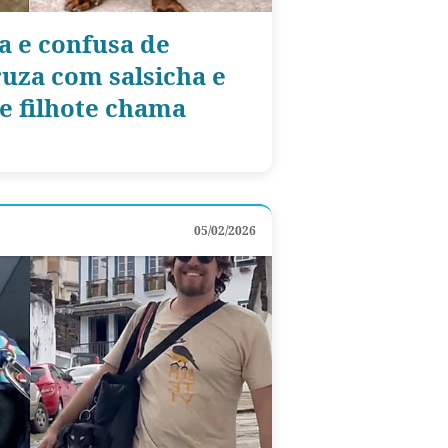
fa e confusa de
cruza com salsicha e
de filhote chama
05/02/2026