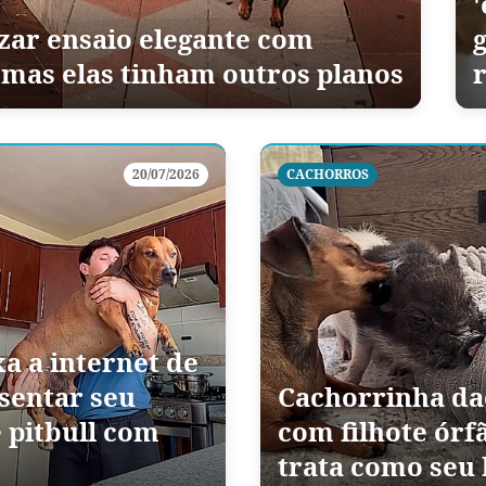
'
izar ensaio elegante com
 mas elas tinham outros planos
20/07/2026
CACHORROS
xa a internet de
sentar seu
Cachorrinha da
 pitbull com
com filhote órf
trata como seu