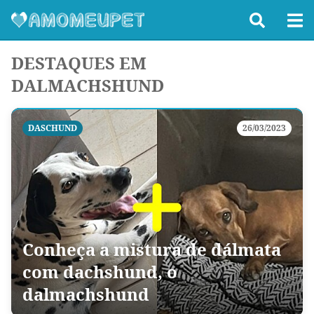
DESTAQUES EM
DALMACHSHUND
DASCHUND
26/03/2023
Conheça a mistura de dálmata
com dachshund, o
dalmachshund