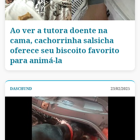
Ao ver a tutora doente na
cama, cachorrinha salsicha
oferece seu biscoito favorito
para animá-la
DASCHUND
23/02/2025