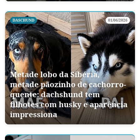
DASCHUND
01/06/2026
Metade lobo da Sibéria,
metade pãozinho de cachorro-
quente: dachshund tem
filhotes com husky e aparência
impressiona