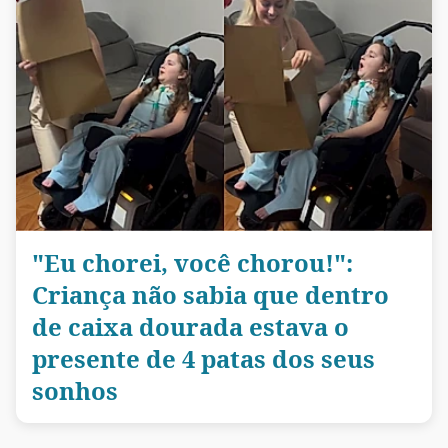
"Eu chorei, você chorou!":
Criança não sabia que dentro
de caixa dourada estava o
presente de 4 patas dos seus
sonhos