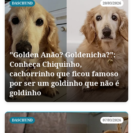
DASCHUND
20/03/2026
"Golden Anão? Goldenicha?":
Conheça Chiquinho,
cachorrinho que ficou famoso
por ser um goldinho que não é
goldinho
DASCHUND
07/03/2026