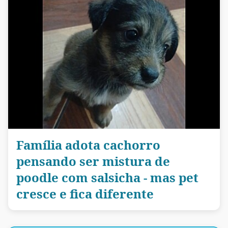
Família adota cachorro
pensando ser mistura de
poodle com salsicha - mas pet
cresce e fica diferente