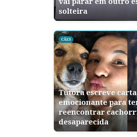
vai parar em outro e
solteira
CÃES
Tutora escreve carta
emocionante para te
reencontrar cachorr
desaparecida