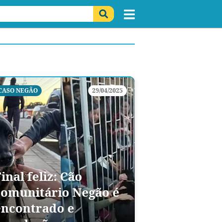
CASO NEGÃO
29/04/2025
inal feliz: Cão
comunitário Negão é
encontrado e