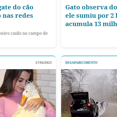
gate do cão
Gato observa d
 nas redes
ele sumiu por 2 
acumula 13 milh
eiro caído no campo de
27/04/2023
DESAPARECIMENTO