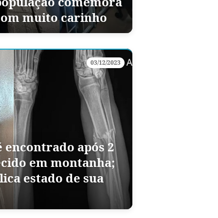
população comemora
com muito carinho
03/12/2023
é encontrado após 2
ecido em montanha;
lica estado de sua