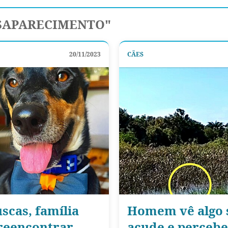
ESAPARECIMENTO"
20/11/2023
CÃES
scas, família
Homem vê algo
reencontrar
açude e percebe