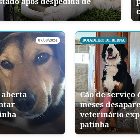
stado após despedida de
07/08/2024
BOIADEIRO DE BERNA
 aberta
Cão de serviço 
ntar
meses desapar
inha
veterinário exp
patinha