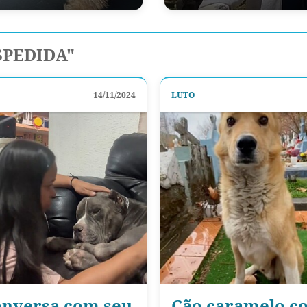
SPEDIDA"
14/11/2024
LUTO
onversa com seu
Cão caramelo co