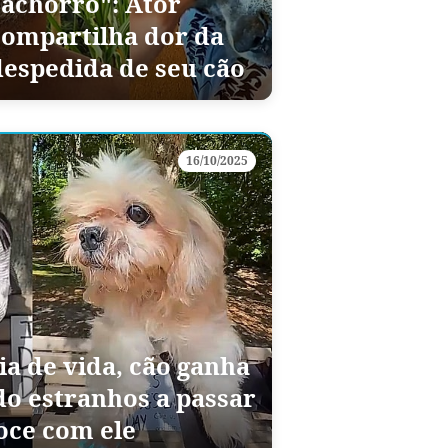
cachorro": Ator
compartilha dor da
despedida de seu cão
16/10/2025
ia de vida, cão ganha
o estranhos a passar
ce com ele