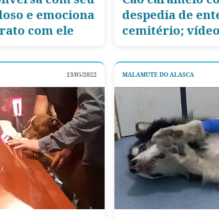
idoso e emociona
despedia de ent
trato com ele
cemitério; víde
13/05/2022
MALAMUTE DO ALASCA