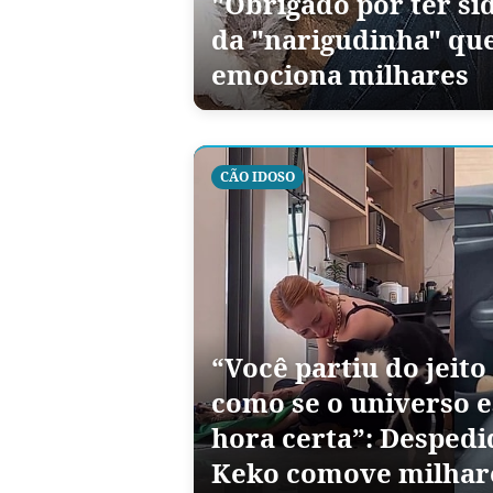
"Obrigado por ter s
da "narigudinha" que
emociona milhares
CÃO IDOSO
“Você partiu do jeito
como se o universo e
hora certa”: Despedi
Keko comove milhar