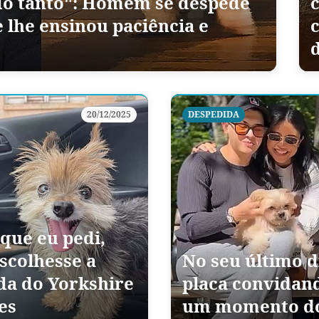
ido tanto": Homem se despede
 lhe ensinou paciência e
20/12/2025
DESPEDIDA
 que eu pedi,
scolhesse a
No seu último d
da do Yorkshire
placa convidand
es
um momento do