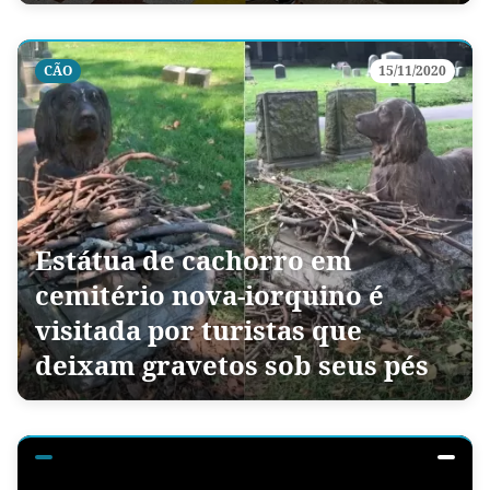
CÃO
15/11/2020
Estátua de cachorro em
cemitério nova-iorquino é
visitada por turistas que
deixam gravetos sob seus pés