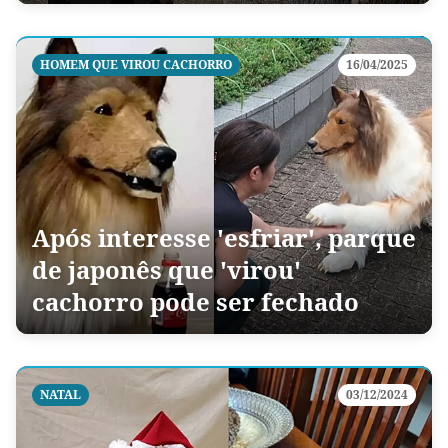
HOMEM QUE VIROU CACHORRO
16/04/2025
Após interesse 'esfriar', parque
de japonês que 'virou'
cachorro pode ser fechado
NATAL
03/12/2024