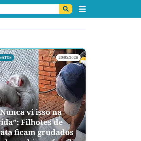
GATOS
20/05/2026
“Nunca vi isso na
ida”: Filhotes de
gata ficam grudados