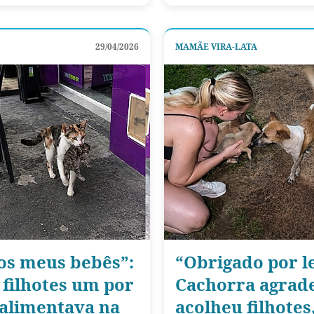
29/04/2026
MAMÃE VIRA-LATA
os meus bebês”:
“Obrigado por l
 filhotes um por
Cachorra agrad
 alimentava na
acolheu filhotes