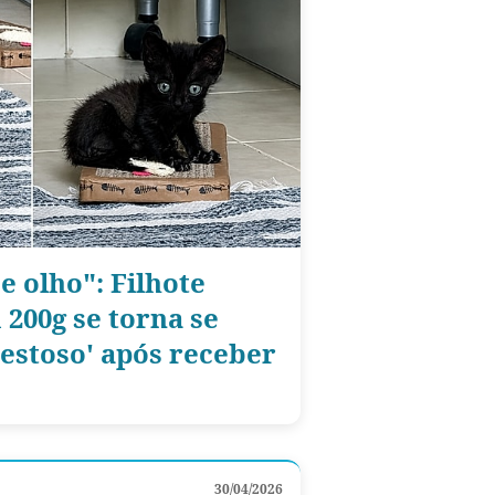
e olho": Filhote
200g se torna se
jestoso' após receber
30/04/2026