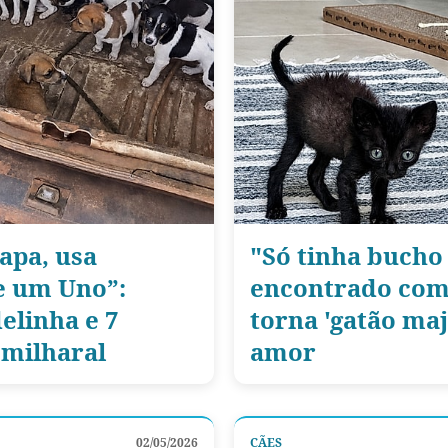
apa, usa
"Só tinha bucho 
ge um Uno”:
encontrado com 
elinha e 7
torna 'gatão ma
 milharal
amor
02/05/2026
CÃES