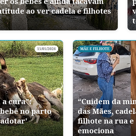
ger os bebês e ainda tacavam
titude ao ver cadela e filhotes
15/05/2026
MÃE E FILHOTE
 a cura”:
“Cuidem da minh
bebê no parto
das Mães, cadel
'adotar'
filhote na rua e
emociona