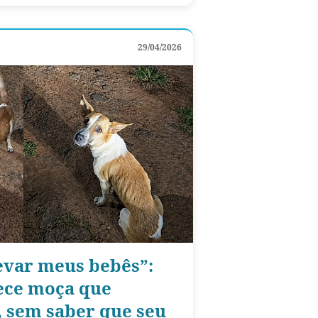
29/04/2026
evar meus bebês”:
ece moça que
, sem saber que seu