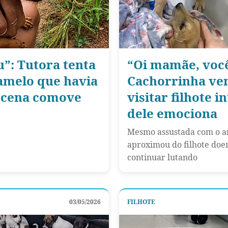
u”: Tutora tenta
“Oi mamãe, você
amelo que havia
Cachorrinha ve
e cena comove
visitar filhote 
dele emociona
Mesmo assustada com o am
aproximou do filhote doen
continuar lutando
03/05/2026
FILHOTE