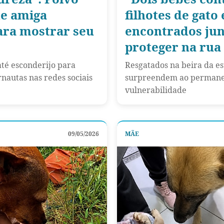
de amiga
filhotes de gato
ra mostrar seu
encontrados jun
proteger na rua
té esconderijo para
Resgatados na beira da es
nautas nas redes sociais
surpreendem ao permanec
vulnerabilidade
09/05/2026
MÃE