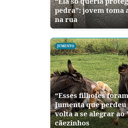
“Ela só queria prote
pedra”: jovem toma a
na rua
JUMENTO
“Esses filhotes foram
Jumenta que perdeu 
volta a se alegrar ao 
cãezinhos