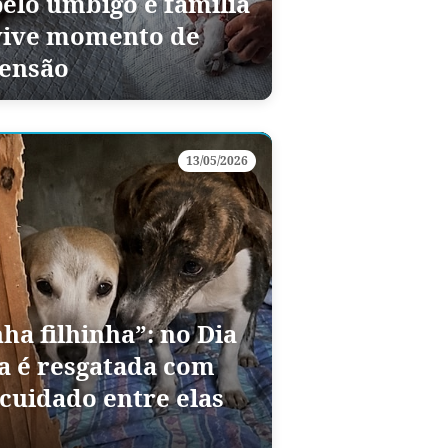
pelo umbigo e família
vive momento de
tensão
13/05/2026
a filhinha”: no Dia
a é resgatada com
 cuidado entre elas