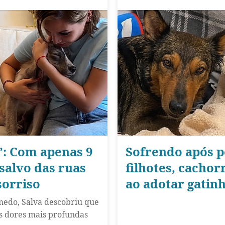
”: Com apenas 9
Sofrendo após p
 salvo das ruas
filhotes, cachor
sorriso
ao adotar gatinh
medo, Salva descobriu que
s dores mais profundas