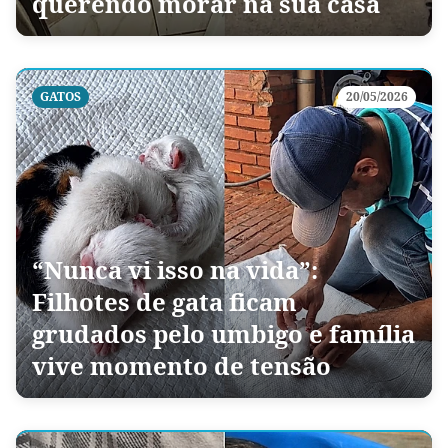
querendo morar na sua casa
GATOS
20/05/2026
“Nunca vi isso na vida”:
Filhotes de gata ficam
grudados pelo umbigo e família
vive momento de tensão