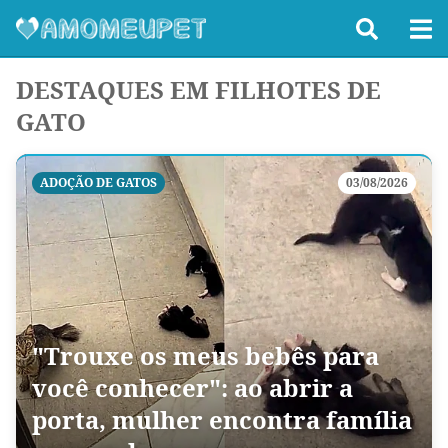
DESTAQUES EM FILHOTES DE
GATO
ADOÇÃO DE GATOS
03/08/2026
"Trouxe os meus bebês para
você conhecer": ao abrir a
porta, mulher encontra família