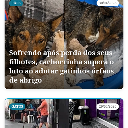
CÃES
30/04/2026
Sofrendo após perda dos seus
filhotes, cachorrinha supera o
luto ao adotar gatinhos órfaos
de abrigo
GATOS
29/04/2026