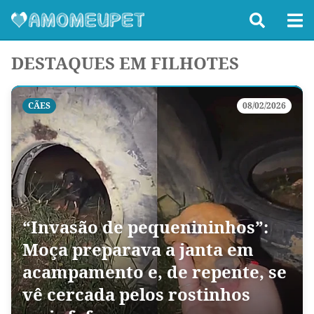
DESTAQUES EM FILHOTES
CÃES
08/02/2026
“Invasão de pequenininhos”:
Moça preparava a janta em
acampamento e, de repente, se
vê cercada pelos rostinhos