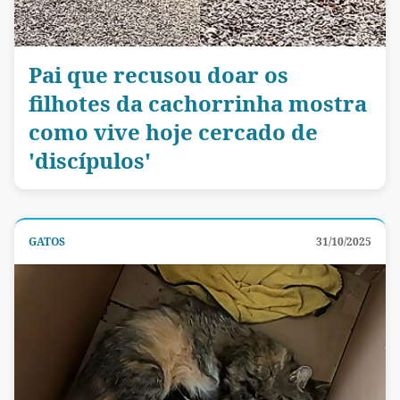
Pai que recusou doar os
filhotes da cachorrinha mostra
como vive hoje cercado de
'discípulos'
GATOS
31/10/2025