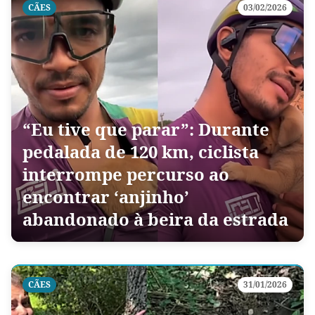
CÃES
03/02/2026
“Eu tive que parar”: Durante
pedalada de 120 km, ciclista
interrompe percurso ao
encontrar ‘anjinho’
abandonado à beira da estrada
CÃES
31/01/2026