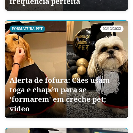
frequência perfeita
FORMATURA PET
02/12/2022
Alerta de fofura: Cães usam
toga e chapéu para se
'formarem' em creche pet;
vídeo