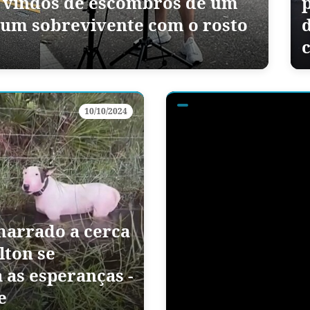
s vindos de escombros de um
 um sobrevivente com o rosto
10/10/2024
marrado a cerca
lton se
 as esperanças -
e