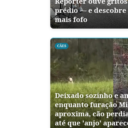
Repórter ouve grito
prédio — e descobre
mais fofo
CÃES
Deixado sozinho e a
enquanto furação Mi
aproxima, cão perdia
até que 'anjo' aparec