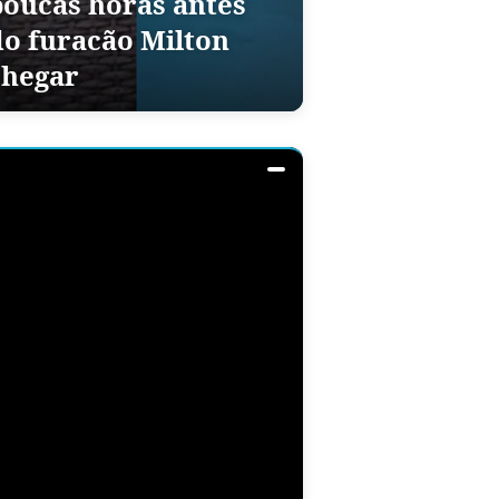
poucas horas antes
do furacão Milton
chegar