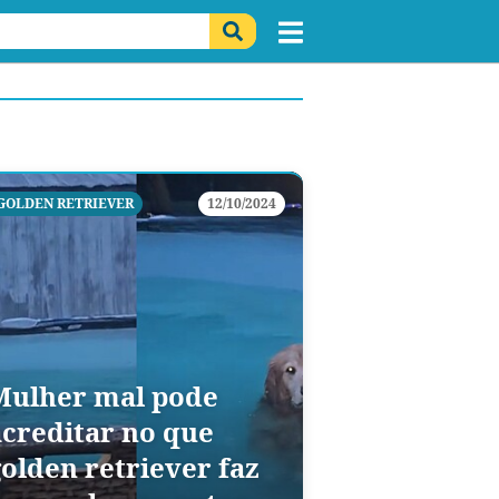
GOLDEN RETRIEVER
12/10/2024
Mulher mal pode
acreditar no que
golden retriever faz