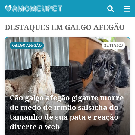
DESTAQUES EM GALGO AFEGÃO
GALGO AFEGÃO
25/11/2025
Cão galgo afegão gigante morre
de medo de irmão salsicha do
tamanho de sua pata e reação
diverte a web