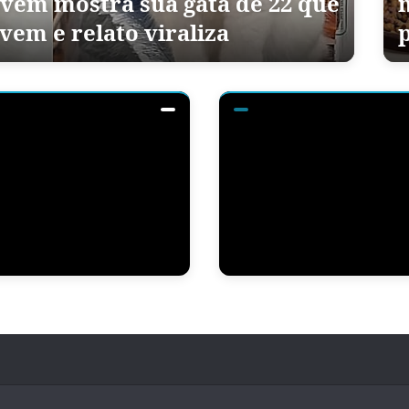
ovem mostra sua gata de 22 que
vem e relato viraliza