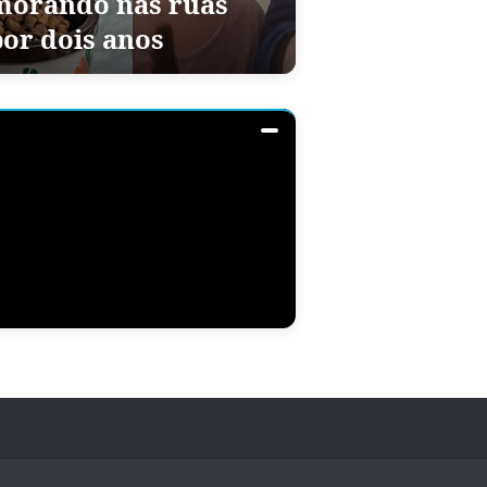
morando nas ruas
por dois anos