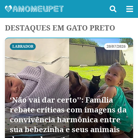
DESTAQUES EM GATO PRETO
LABRADOR
20/07/2026
‘Não vai dar certo'’: Família
rebate críticas com imagens da
convivência harmônica entre
sua bebezinha e seus animais