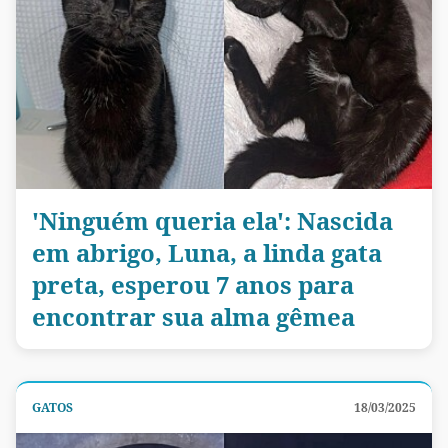
'Ninguém queria ela': Nascida
em abrigo, Luna, a linda gata
preta, esperou 7 anos para
encontrar sua alma gêmea
GATOS
18/03/2025