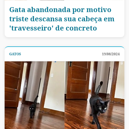
Gata abandonada por motivo
triste descansa sua cabeça em
'travesseiro' de concreto
GATOS
19/08/2024