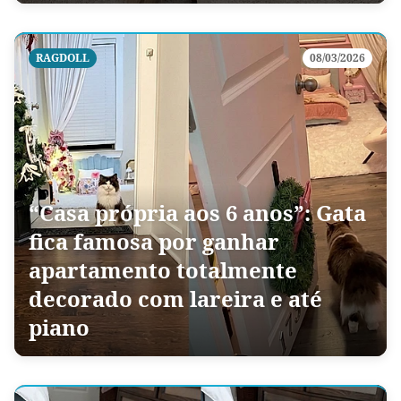
RAGDOLL
08/03/2026
“Casa própria aos 6 anos”: Gata
fica famosa por ganhar
apartamento totalmente
decorado com lareira e até
piano