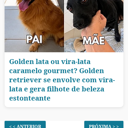
Golden lata ou vira-lata
caramelo gourmet? Golden
retriever se envolve com vira-
lata e gera filhote de beleza
estonteante
< < ANTERIOR
PRÓXIMA > >