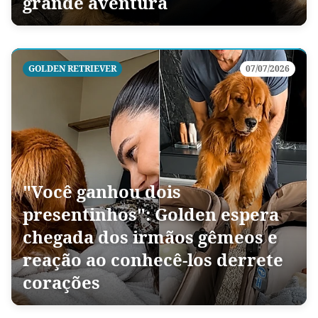
grande aventura
GOLDEN RETRIEVER
07/07/2026
"Você ganhou dois
presentinhos": Golden espera
chegada dos irmãos gêmeos e
reação ao conhecê-los derrete
corações