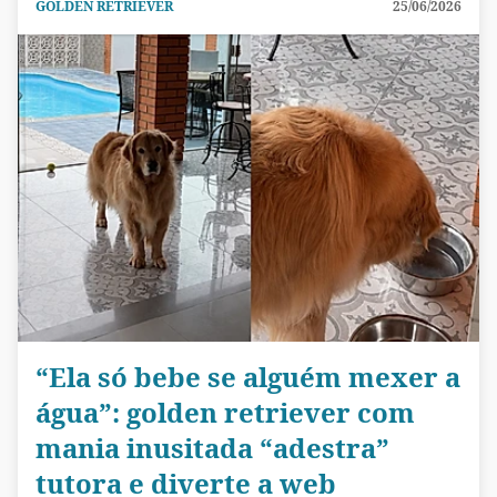
GOLDEN RETRIEVER
25/06/2026
“Ela só bebe se alguém mexer a
água”: golden retriever com
mania inusitada “adestra”
tutora e diverte a web