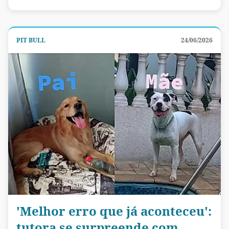
PIT BULL
24/06/2026
'Melhor erro que já aconteceu':
tutora se surpreende com