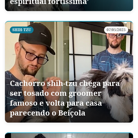
espiritual fortíssima’
SHIH-TZU
07/05/2025
Cachorro shih-tzu chega para
ser tosado com groomer
famoso e volta para casa
parecendo o Beiçola