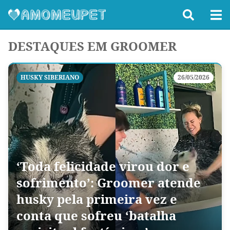
DESTAQUES EM GROOMER
HUSKY SIBERIANO
26/05/2026
‘Toda felicidade virou dor e
sofrimento’: Groomer atende
husky pela primeira vez e
conta que sofreu ‘batalha