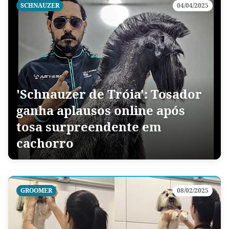
SCHNAUZER
04/04/2025
'Schnauzer de Tróia': Tosador
ganha aplausos online após
tosa surpreendente em
cachorro
GROOMER
08/02/2025