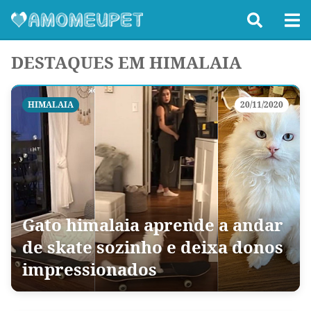
DESTAQUES EM HIMALAIA
HIMALAIA
20/11/2020
Gato himalaia aprende a andar
de skate sozinho e deixa donos
impressionados