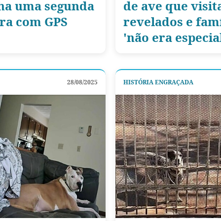
nha uma segunda
de ave que visi
eira com GPS
revelados e fam
'não era especia
28/08/2025
HISTÓRIA ENGRAÇADA