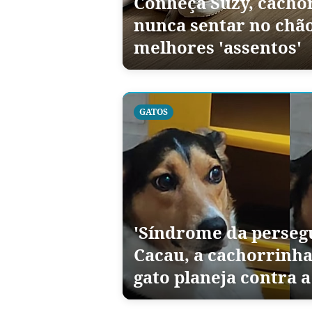
Conheça Suzy, cacho
nunca sentar no chão
melhores 'assentos'
GATOS
'Síndrome da perseg
Cacau, a cachorrinh
gato planeja contra a