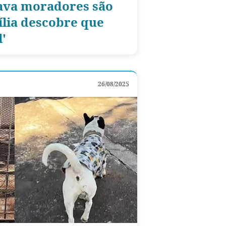
tava moradores são
ília descobre que
l'
26/08/2025