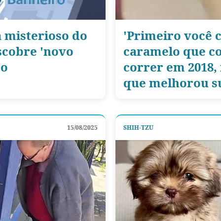
a misterioso do
'Primeiro você 
scobre 'novo
caramelo que co
ro
correr em 2018,
que melhorou su
15/08/2025
SHIH-TZU