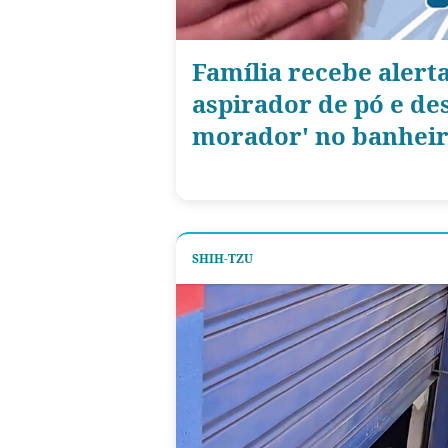
Família recebe alert
aspirador de pó e de
morador' no banhei
SHIH-TZU