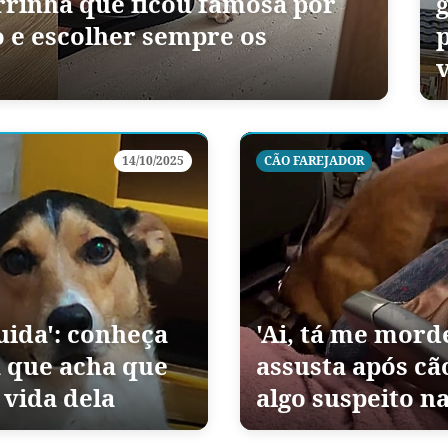
rrinha que ficou famosa por
 e escolher sempre os
14/10/2025
CÃO FAREJADOR
uida': conheça
'Ai, tá me mord
a que acha que
assusta após cã
 vida dela
algo suspeito n