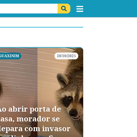
GUAXINIM
20/10/2025
Ao abrir porta de
casa, morador se
depara com invasor