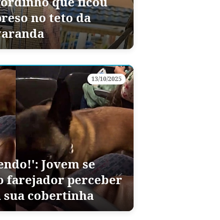
gordinho que ficou
preso no teto da
varanda
13/10/2025
endo!': Jovem se
o farejador perceber
a sua cobertinha