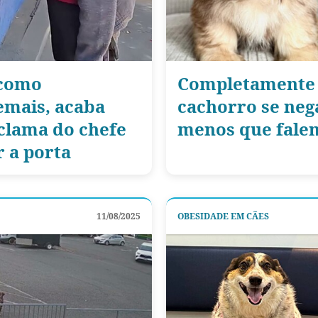
 como
Completamente 
emais, acaba
cachorro se neg
clama do chefe
menos que fale
r a porta
11/08/2025
OBESIDADE EM CÃES