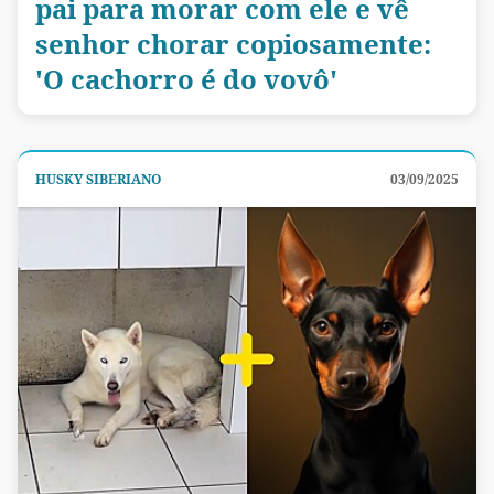
pai para morar com ele e vê
senhor chorar copiosamente:
'O cachorro é do vovô'
HUSKY SIBERIANO
03/09/2025