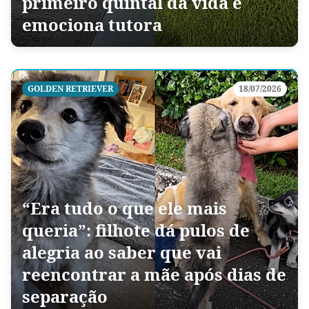
primeiro quintal da vida e
emociona tutora
GOLDEN RETRIEVER
18/07/2026
“Era tudo o que ele mais
queria”: filhote dá pulos de
alegria ao saber que vai
reencontrar a mãe após dias de
separação