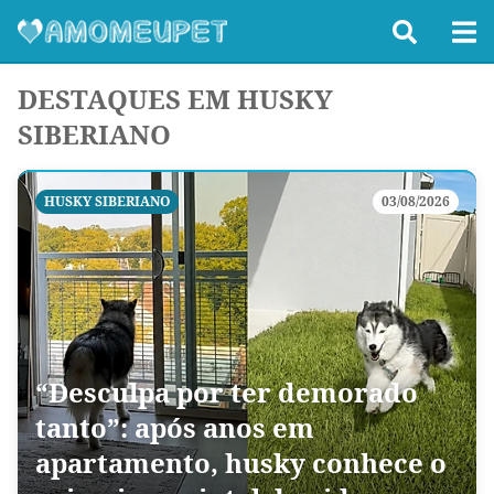
DESTAQUES EM HUSKY
SIBERIANO
HUSKY SIBERIANO
03/08/2026
“Desculpa por ter demorado
tanto”: após anos em
apartamento, husky conhece o