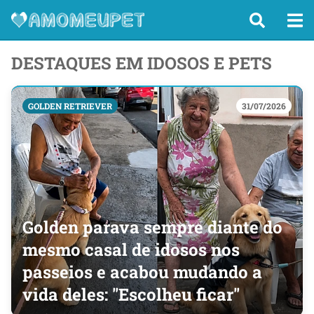
DESTAQUES EM IDOSOS E PETS
GOLDEN RETRIEVER
31/07/2026
Golden parava sempre diante do
mesmo casal de idosos nos
passeios e acabou mudando a
vida deles: "Escolheu ficar"