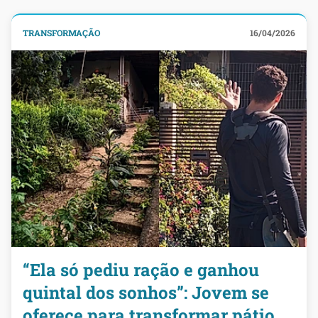
TRANSFORMAÇÃO
16/04/2026
“Ela só pediu ração e ganhou
quintal dos sonhos”: Jovem se
oferece para transformar pátio