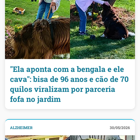
"Ela aponta com a bengala e ele
cava": bisa de 96 anos e cão de 70
quilos viralizam por parceria
fofa no jardim
ALZHEIMER
30/05/2026