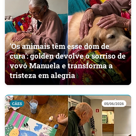
'Os animais têm esse dom de
cura': golden devolve o sorriso de
vovó Manuela e transforma a
tristeza em alegria
CÃES
05/06/2026