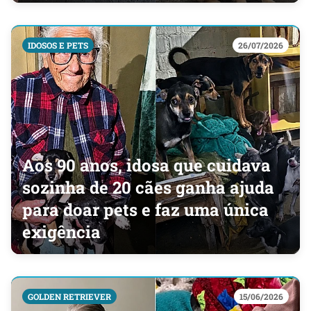
IDOSOS E PETS
26/07/2026
Aos 90 anos, idosa que cuidava
sozinha de 20 cães ganha ajuda
para doar pets e faz uma única
exigência
GOLDEN RETRIEVER
15/06/2026