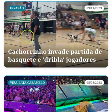
INVASÃO
09/11/2023
Cachorrinho invade partida de
basquete e 'dribla' jogadores
VIRA-LATA CARAMELO
05/08/2023